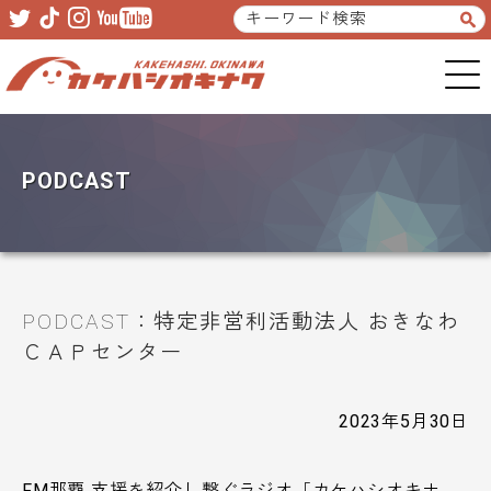
Skip
Skip
to
to
primary
main
navigation
content
PODCAST
PODCAST：特定非営利活動法人 おきなわ
ＣＡＰセンター
2023年5月30日
FM那覇 支援を紹介し繋ぐラジオ「カケハシオキナ