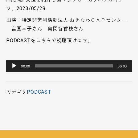
ワ」2023/05/29
出演：特定非営利活動法人 おきなわＣＡＰセンター
宮国幸子さん 奥間智香枝さん
PODCASTをこちらで視聴頂けます。
音
00:00
00:00
声
プ
レ
カテゴリ
PODCAST
ー
ヤ
ー