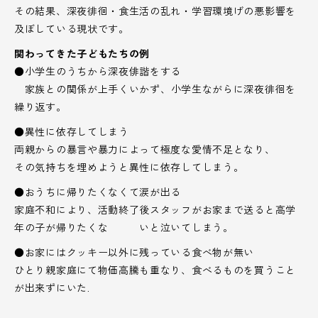
その結果、深夜徘徊・食生活の乱れ・学習環境げの悪影響を
及ぼしている現状です。
関わってきた子どもたちの例
●小学生のうちから深夜俳諧をする
家族との関係が上手くいかず、小学生ながらに深夜徘徊を
繰り返す。
●異性に依存してしまう
両親からの暴言や暴力によって極度な愛情不足となり、
その気持ちを埋めようと異性に依存してしまう。
●おうちに帰りたくなくて涙が出る
家庭不和により、活動終了後スタッフがお家まで送ると高学
年の子が帰りたくな いと泣いてしまう。
●お家にはクッキー以外に残っている食べ物が無い
ひとり親家庭にて物価高騰も重なり、食べるものを買うこと
が出来ずにいた.