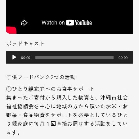
ポッドキャスト
音
00:00
00:00
声
プ
子供フードバンク2つの活動
レ
①ひとり親家庭へのお食事サポート​
ー
集まったご寄付から購入した物資と、沖縄市社会
ヤ
福祉協議会を中心に地域の方から頂いたお米・お
ー
野菜・食品物資をサポートを必要としているひと
り親家庭に毎月１回直接お届けする活動をしてい
ます。