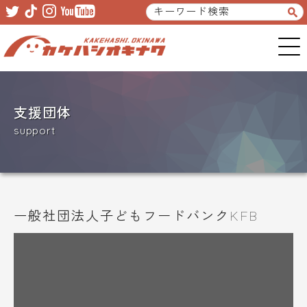
Skip
Skip
to
to
primary
main
navigation
content
支援団体
support
一般社団法人子どもフードバンクKFB