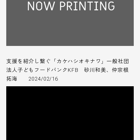
支援を紹介し繋ぐ「カケハシオキナワ」一般社団
法人子どもフードバンクKFB 砂川和美、仲宗根
拓海 2024/02/16