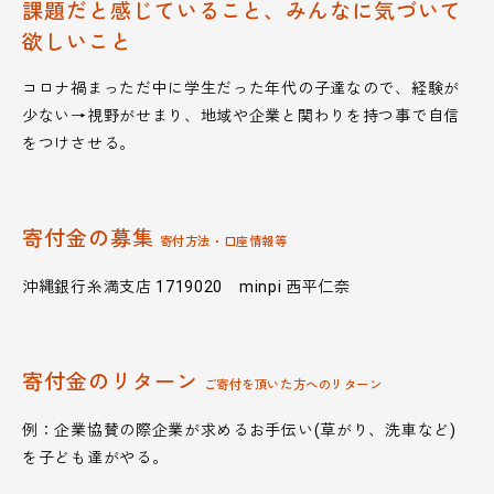
課題だと感じていること、みんなに気づいて
欲しいこと
コロナ禍まっただ中に学生だった年代の子達なので、経験が
少ない→視野がせまり、地域や企業と関わりを持つ事で自信
をつけさせる。
寄付金の募集
寄付方法・口座情報等
沖縄銀行糸満支店 1719020 minpi 西平仁奈
寄付金のリターン
ご寄付を頂いた方へのリターン
例：企業協賛の際企業が求めるお手伝い(草がり、洗車など)
を子ども達がやる。