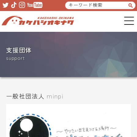
Skip
Skip
to
to
primary
main
navigation
content
支援団体
support
一般社団法人 minpi