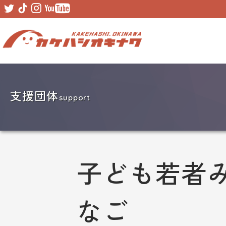
Skip
Skip
to
to
primary
main
navigation
content
支援団体
support
子ども若者み
なご