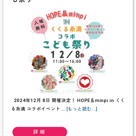
解
て
~
子
ど
も
の
難
し
さ
に
合
2024年12月 8日 開催決定！ HOPE＆minpi in くく
わ
about
る糸満 コラボイベント …
[もっと読む...]
せ
HOPE
た
＆
支
詳細
minpi
援