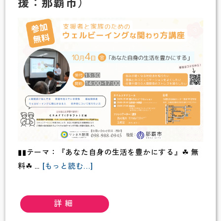
援：那覇市）
き〛
上
映
会
＆
セ
ミ
ナ
ー
2024
年
▮▮テーマ：『あなた自身の生活を豊かにする』☘ 無
12
about
料☘ …
[もっと読む...]
月
支
14
援
詳細
日
者
（土）
と