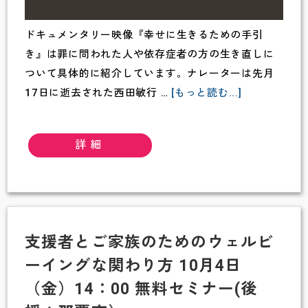
ドキュメンタリー映像『幸せに生きるための手引
き』は罪に問われた人や依存症者の方の生き直しに
ついて具体的に紹介しています。ナレーターは先月
about
17日に逝去された西田敏行 …
[もっと読む...]
〚幸
せ
詳細
に
生
き
る
た
支援者とご家族のためのウェルビ
め
ーイングな関わり方 10月4日
の
手
（金）14：00 無料セミナー(後
引