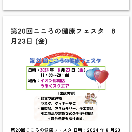
10：
ご
00
家
～
族
第20回こころの健康フェスタ 8
12：
の
00
月23日 (金)
た
め
の
ウ
ェ
ル
ビ
ー
イ
ン
グ
第20回こころの健康フェスタ 日時 : 2024 年 8 月23
な