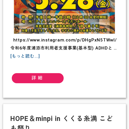
ィ
チ
ャ
リ
テ
https://www.instagram.com/p/DHgPxN5TWwl/
ィ
令和6年度浦添市利用者支援事業(基本型) ADHDと …
about
フ
[もっと読む...]
ADHD
ェ
と
ス
詳細
子
テ
ど
ィ
も
バ
の
ル
行
に
HOPE＆minpi in くくる糸満 こど
動
つ
も祭り
理
い