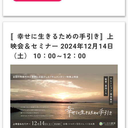
in
~
く
2025
く
年
る
3
〚幸せに生きるための手引き〛上
糸
月
映会＆セミナー 2024年12月14日
満
28
こ
（土） 10：00～12：00
日
ど
も
祭
り