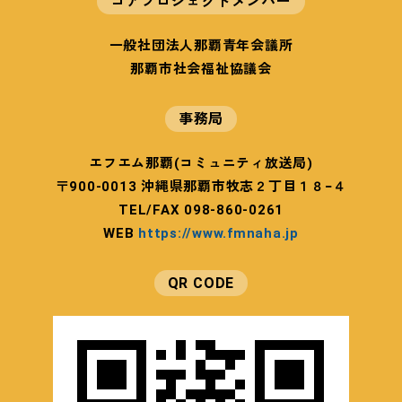
コアプロジェクトメンバー
23
ー
日
一般社団法人那覇青年会議所
(後
那覇市社会福祉協議会
(金)
援：
那
事務局
覇
市）
エフエム那覇(コミュニティ放送局)
〒900-0013 沖縄県那覇市牧志２丁目１８−４
TEL/FAX 098-860-0261
WEB
https://www.fmnaha.jp
QR CODE