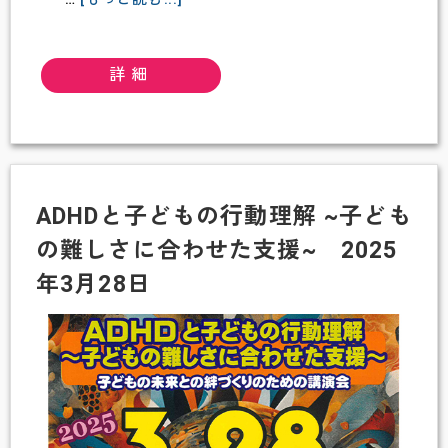
【延
期
詳細
の
お
知
ら
せ】
ADHDと子どもの行動理解 ~子ども
ス
の難しさに合わせた支援~ 2025
タ
ン
年3月28日
ダ
ッ
プ
コ
メ
デ