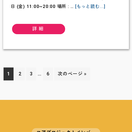
about
日 (金) 11:00~20:00 場所 : …
[もっと読む...]
関
第
わ
20
り
詳細
回
方
こ
10
こ
月
ろ
4
の
日
Interim
健
ペ
ペ
ペ
…
ペ
移
1
2
3
6
次のページ »
（金）
pages
康
ー
ー
ー
ー
動
14：
omitted
フ
ジ
ジ
ジ
ジ
00
ェ
無
ス
料
タ
セ
8
ミ
月
ナ