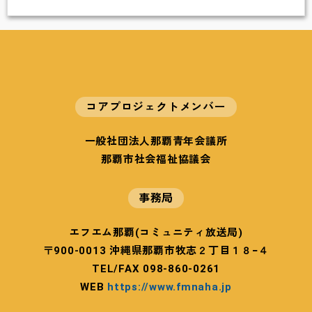
活
動
法
人
お
き
な
コアプロジェクトメンバー
わ
CAP
一般社団法人那覇青年会議所
セ
那覇市社会福祉協議会
ン
タ
ー
事務局
エフエム那覇(コミュニティ放送局)
〒900-0013 沖縄県那覇市牧志２丁目１８−４
TEL/FAX 098-860-0261
WEB
https://www.fmnaha.jp