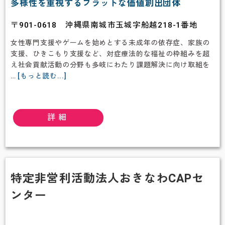
多様性を重視するフラットな価値創出団体
〒901-0618 沖縄県南城市玉城字船越218-1番地
女性専門支援やゲームを始めとする未成年の依存症、家族の
支援、ひきこもり支援など、対症療法的な福祉の枠組みを超
え社会貢献活動の分野も多岐にわたり課題解決に向け取組を
about
…
[もっと読む...]
一
般
財
詳細
団
法
人
ワ
ン
ネ
特定非営利活動法人おきなわCAPセ
ス
ンター
財
団