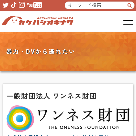
Skip
Skip
to
to
primary
main
navigation
content
暴力・DVから逃れたい
一般財団法人 ワンネス財団