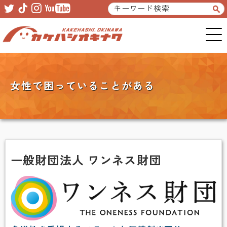
Skip
Skip
to
to
primary
main
navigation
content
女性で困っていることがある
一般財団法人 ワンネス財団