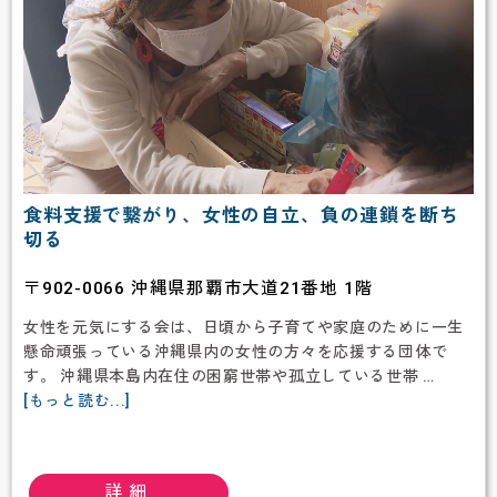
食料支援で繋がり、女性の自立、負の連鎖を断ち
切る
〒902-0066 沖縄県那覇市大道21番地 1階
女性を元気にする会は、日頃から子育てや家庭のために一生
懸命頑張っている沖縄県内の女性の方々を応援する団体で
す。 沖縄県本島内在住の困窮世帯や孤立している世帯 …
about
[もっと読む...]
女
性
を
詳細