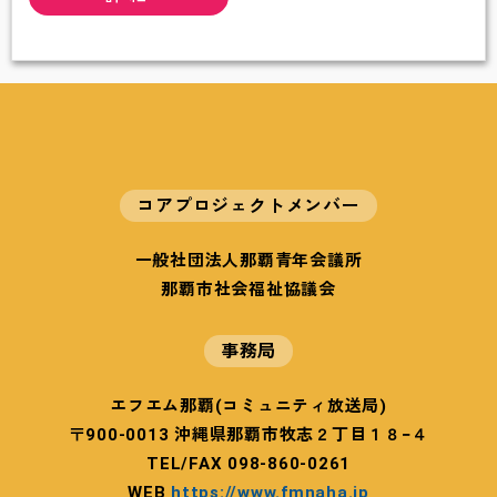
元
気
に
す
る
会
コアプロジェクトメンバー
一般社団法人那覇青年会議所
那覇市社会福祉協議会
事務局
エフエム那覇(コミュニティ放送局)
〒900-0013 沖縄県那覇市牧志２丁目１８−４
TEL/FAX 098-860-0261
WEB
https://www.fmnaha.jp