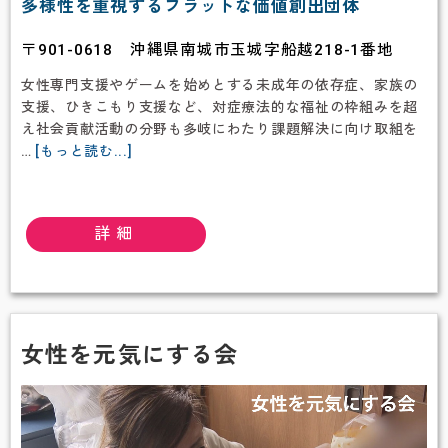
多様性を重視するフラットな価値創出団体
〒901-0618 沖縄県南城市玉城字船越218-1番地
女性専門支援やゲームを始めとする未成年の依存症、家族の
支援、ひきこもり支援など、対症療法的な福祉の枠組みを超
え社会貢献活動の分野も多岐にわたり課題解決に向け取組を
about
…
[もっと読む...]
一
般
財
詳細
団
法
人
ワ
ン
ネ
女性を元気にする会
ス
財
団