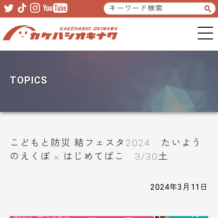
Skip
Skip
to
to
primary
main
navigation
content
TOPICS
こどもと防災 結フェスタ2024 たいよう
のえくぼ × はじめてばこ 3/30土
2024年3月11日