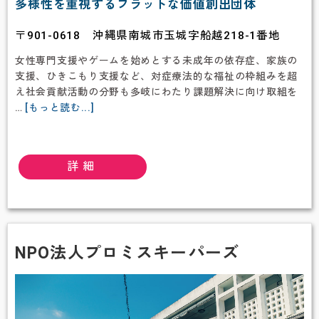
多様性を重視するフラットな価値創出団体
〒901-0618 沖縄県南城市玉城字船越218-1番地
女性専門支援やゲームを始めとする未成年の依存症、家族の
支援、ひきこもり支援など、対症療法的な福祉の枠組みを超
え社会貢献活動の分野も多岐にわたり課題解決に向け取組を
about
…
[もっと読む...]
一
般
財
詳細
団
法
人
ワ
ン
ネ
NPO法人プロミスキーパーズ
ス
財
団