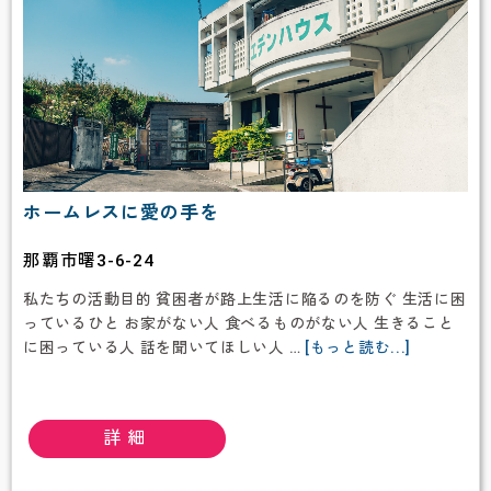
ホームレスに愛の手を
那覇市曙3-6-24
私たちの活動目的 貧困者が路上生活に陥るのを防ぐ 生活に困
っているひと お家がない人 食べるものがない人 生きること
about
に困っている人 話を聞いてほしい人 …
[もっと読む...]
NPO
法
人
詳細
プ
ロ