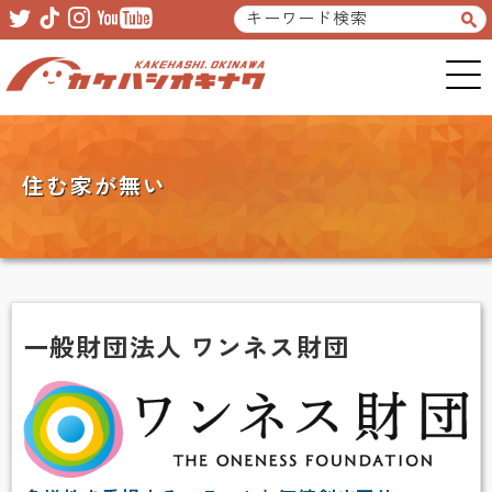
Skip
Skip
to
to
primary
main
navigation
content
住む家が無い
一般財団法人 ワンネス財団