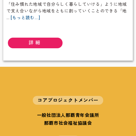
「住み慣れた地域で自分らしく暮らしていける」ように地域
で支え合いながら地域をともに創っていくことのできる「地
about
…
[もっと読む...]
沖
縄
市
詳細
社
会
福
祉
協
議
会
コアプロジェクトメンバー
一般社団法人那覇青年会議所
那覇市社会福祉協議会