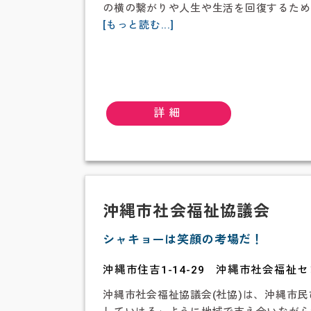
な
の横の繋がりや人生や生活を回復するため
は
about
[もっと読む...]
沖
縄
じ
ゃ
ん
詳細
が
ら
会
沖縄市社会福祉協議会
シャキョーは笑顔の考場だ！
沖縄市住吉1-14-29 沖縄市社会福祉
沖縄市社会福祉協議会(社協)は、沖縄市