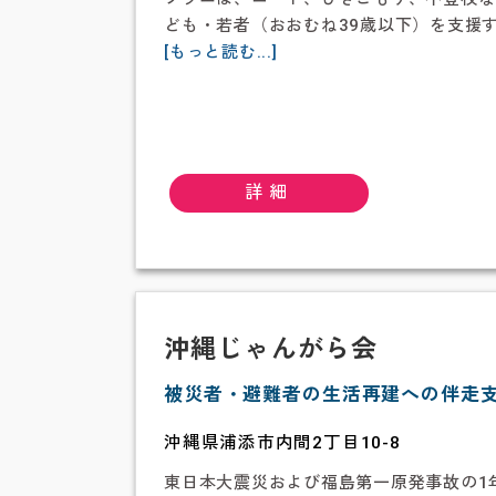
ども・若者（おおむね39歳以下）を支援
about
[もっと読む...]
子
ど
も
若
者
詳細
み
ら
い
相
談
プ
沖縄じゃんがら会
ラ
被災者・避難者の生活再建への伴走
ザ
sorae(ソ
沖縄県浦添市内間2丁目10-8
ラ
エ)
東日本大震災および福島第一原発事故の1年