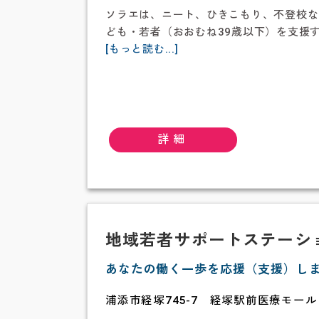
ソラエは、ニート、ひきこもり、不登校な
ども・若者（おおむね39歳以下）を支援
about
[もっと読む...]
子
ど
も
若
者
詳細
み
ら
い
相
談
プ
地域若者サポートステーシ
ラ
あなたの働く一歩を応援（支援）し
ザ
sorae(ソ
浦添市経塚745-7 経塚駅前医療モール
ラ