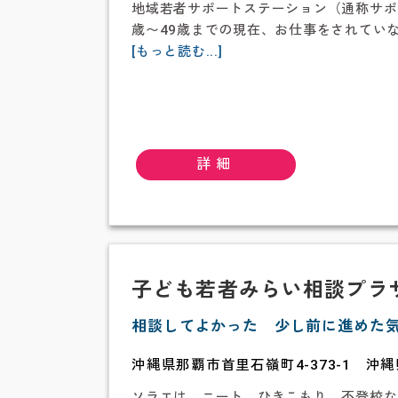
エ)
地域若者サポートステーション（通称サポ
な
歳〜49歳までの現在、お仕事をされてい
ご
about
[もっと読む...]
地
域
若
者
サ
詳細
ポ
ー
ト
ス
テ
ー
子ども若者みらい相談プラザs
シ
相談してよかった 少し前に進めた
ョ
ン
沖縄県那覇市首里石嶺町4-373-1 沖
琉
球
ソラエは、ニート、ひきこもり、不登校な