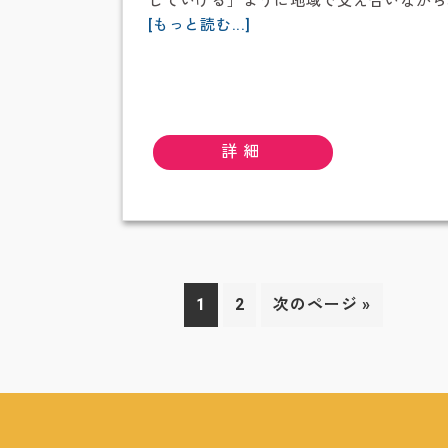
していける」ように地域で支え合いながら
about
[もっと読む...]
沖
縄
市
社
会
詳細
福
祉
協
議
会
ペ
ペ
移
1
2
次のページ »
ー
ー
動
ジ
ジ