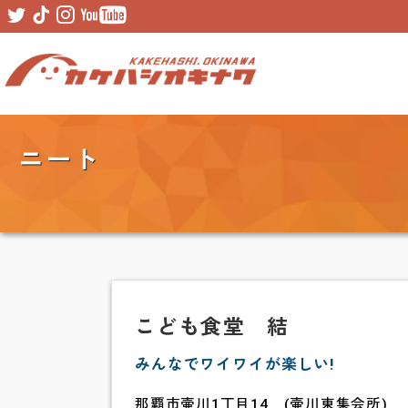
Skip
Skip
to
to
primary
main
navigation
content
ニート
こども食堂 結
みんなでワイワイが楽しい!
那覇市壷川1丁目14 (壷川東集会所)