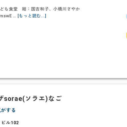
こども食堂 結：国吉和子、小橋川さやか
about
9nswE …
[もっと読む...]
こ
ど
も
食
堂
結
orae(ソラエ)なご
気がする
ビル102